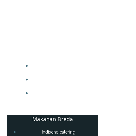
INDISCHE CATERING
FOTO’S
AFHAAL PRIJSLIJST
Makanan Breda
Indische catering